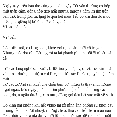
Ngày nay, trên bàn thờ cúng gia tiên ngày Tết vẫn thường có hộp
mứt thập cẩm, đóng hộp đẹp mắt nhưng thường nằm im lìm trên
bàn thờ, trong góc tủ, lặng lẽ qua hết mùa Tết, có khi đến độ mốc
thếch, ra giêng bị bỏ đi chứ chẳng ai ăn.
Vì sao nên nỗi...
Vì "bẩn"
Có nhiều nơi, cả làng sống khỏe với nghề làm mứt cổ truyền.
Nhưng mỗi đợt cận Tết, người ta lại phanh phui ra hỡi ôi nhiều vấn
đề.
Tới các làng nghề sản xuất, la liệt trong nhà, ngoài vỉa hè, sân nhà
văn hóa, đường đi, thậm chí là cạnh...bãi rác là các nguyên liệu làm
mứt.
Từ các xưởng sản xuất che chắn tạm bợ, người ta thấy mùi hương
ngọt ngào, béo ngậy phả ra thơm phức, hấp dẫn thế nhưng các
công đoạn ngấu đường, xào mứt, đóng gói đều hết sức mất vệ sinh.
Có kinh hãi không khi hết video lại tới hình ảnh phóng sự phơi bày
những nền nhà ướt nhoẹt; những chảo, thìa cáu bẩn bám màu nâu
đen; những nong nia đựng mứt lộ thiên mặc sức để ruồi bâu muỗi