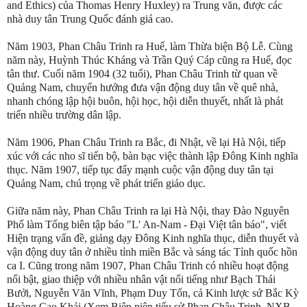
and Ethics) của Thomas Henry Huxley) ra Trung văn, được các
nhà duy tân Trung Quốc đánh giá cao.
Năm 1903, Phan Châu Trinh ra Huế, làm Thừa biện Bộ Lễ. Cùng
năm này, Huỳnh Thúc Kháng và Trần Quý Cáp cũng ra Huế, đọc
tân thư. Cuối năm 1904 (32 tuổi), Phan Châu Trinh từ quan về
Quảng Nam, chuyển hướng đưa vận động duy tân về quê nhà,
nhanh chóng lập hội buôn, hội học, hội diễn thuyết, nhất là phát
triển nhiều trường dân lập.
Năm 1906, Phan Châu Trinh ra Bắc, đi Nhật, về lại Hà Nội, tiếp
xúc với các nho sĩ tiến bộ, bàn bạc việc thành lập Đông Kinh nghĩa
thục. Năm 1907, tiếp tục đẩy mạnh cuộc vận động duy tân tại
Quảng Nam, chú trọng về phát triển giáo dục.
Giữa năm này, Phan Châu Trinh ra lại Hà Nội, thay Đào Nguyên
Phổ làm Tổng biên tập báo "L' An-Nam - Đại Việt tân báo", viết
Hiện trạng vấn đề, giảng dạy Đông Kinh nghĩa thục, diễn thuyết và
vận động duy tân ở nhiều tỉnh miền Bắc và sáng tác Tỉnh quốc hồn
ca I. Cũng trong năm 1907, Phan Châu Trinh có nhiều hoạt động
nổi bật, giao thiệp với nhiều nhân vật nổi tiếng như Bạch Thái
Bưởi, Nguyễn Văn Vĩnh, Phạm Duy Tốn, cả Kinh lược sứ Bắc Kỳ
Hoàng Cao Khải (Xem Biên niên tiểu sử Phan Châu Trinh, NXB