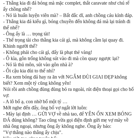
- Thằng kia đi đá bóng mà mặc complet, thắt caravate như chú rể
ấy chồng nhể?
- Nó là huấn luyện viên mà? – Bất đắc dĩ, anh chồng cáu kỉnh đáp.
- Thằng kia đá kiểu gì, bóng chuyền đến không đá mà lại tránh đi
thế nhể?
- Ông ấy là … trọng tài!
- Thế trọng tài cho thằng kia cái gì, mà không cầm lại quay đi.
Khinh người thế?
- Không phải cho cái gì, đấy là phạt thẻ vàng!
- Ô kìa, gôn trống không sút vào đi mà còn quay ngược lại?
- Nó là thủ môn, sút vào gôn nhà à?
- Ôi cậu kia đùi to thế nhỉ?
- Ra xem bóng đá hay ra ăn với NGẮM ĐÙI GIAI ĐẸP không
biết? Xem một tý cũng không yên!
Nói rồi anh chồng đùng đùng bỏ ra ngoài, rút điện thoại gọi cho bố
vợ:
- A lô bố ạ, con nhờ bố một tý …
Mới nghe đến đấy, ông bố vợ ngắt lời luôn:
- Mày lại định … GỬI VỢ về nhà tao, để YÊN ỔN XEM BÓNG
ĐÁ đúng không? Tao cũng vừa gọi điện định gửi mẹ vợ mày về
nhà ông ngoại, nhưng ông ấy không nghe. Ông ấy bảo:
"Vợ thằng nào thằng ấy chịu".