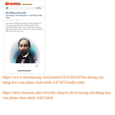
https://www.baodanang.vn/channel/5433/201603/tu-tuong-chi-
bang-hoc-cua-phan-chau-trinh-2475853/index.htm
https://news.hoasen.edu.vn/vi/tin-chuyen-de/tu-tuong-chi-bang-hoc-
cua-phan-chau-trinh-1463.html