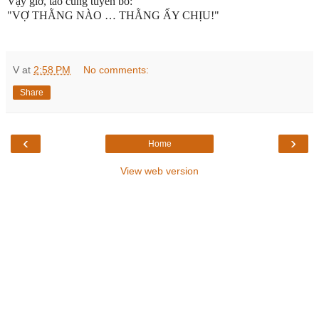
Vậy giờ, tao cũng tuyên bố:
"VỢ THẰNG NÀO … THẰNG ẤY CHỊU!"
V
at
2:58 PM
No comments:
Share
‹
›
Home
View web version