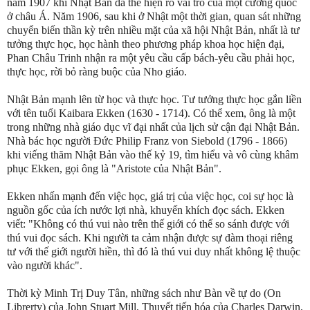
năm 1907 khi Nhật Bản đã thể hiện rõ vai trò của một cường quốc
ở châu Á. Năm 1906, sau khi ở Nhật một thời gian, quan sát những
chuyển biến thần kỳ trên nhiều mặt của xã hội Nhật Bản, nhất là tư
tưởng thực học, học hành theo phương pháp khoa học hiện đại,
Phan Châu Trinh nhận ra một yêu cầu cấp bách-yêu cầu phải học,
thực học, rời bỏ ràng buộc của Nho giáo.
Nhật Bản mạnh lên từ học và thực học. Tư tưởng thực học gắn liền
với tên tuổi Kaibara Ekken (1630 - 1714). Có thể xem, ông là một
trong những nhà giáo dục vĩ đại nhất của lịch sử cận đại Nhật Bản.
Nhà bác học người Đức Philip Franz von Siebold (1796 - 1866)
khi viếng thăm Nhật Bản vào thế kỷ 19, tìm hiểu và vô cùng khâm
phục Ekken, gọi ông là "Aristote của Nhật Bản".
Ekken nhấn mạnh đến việc học, giá trị của việc học, coi sự học là
nguồn gốc của ích nước lợi nhà, khuyến khích đọc sách. Ekken
viết: "Không có thú vui nào trên thế giới có thể so sánh được với
thú vui đọc sách. Khi người ta cảm nhận được sự đàm thoại riêng
tư với thế giới người hiền, thì đó là thú vui duy nhất không lệ thuộc
vào người khác".
Thời kỳ Minh Trị Duy Tân, những sách như Bàn về tự do (On
Librerty) của John Stuart Mill, Thuyết tiến hóa của Charles Darwin,