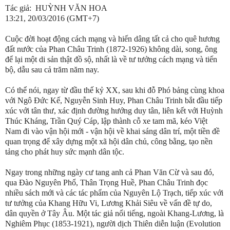
Tác giả:
HUỲNH VĂN HOA
13:21, 20/03/2016 (GMT+7)
Cuộc đời hoạt động cách mạng và hiến dâng tất cả cho quê hương
đất nước của Phan Châu Trinh (1872-1926) không dài, song, ông
để lại một di sản thật đồ sộ, nhất là về tư tưởng cách mạng và tiến
bộ, dẫu sau cả trăm năm nay.
Có thể nói, ngay từ đầu thế kỷ XX, sau khi đỗ Phó bảng cùng khoa
với Ngô Đức Kế, Nguyễn Sinh Huy, Phan Châu Trinh bắt đầu tiếp
xúc với tân thư, xác định đường hướng duy tân, liên kết với Huỳnh
Thúc Kháng, Trần Quý Cáp, lập thành cỗ xe tam mã, kéo Việt
Nam đi vào vận hội mới - vận hội về khai sáng dân trí, một tiền đề
quan trọng để xây dựng một xã hội dân chủ, công bằng, tạo nền
tảng cho phát huy sức mạnh dân tộc.
Ngay trong những ngày cư tang anh cả Phan Văn Cừ và sau đó,
qua Đào Nguyên Phổ, Thân Trọng Huề, Phan Châu Trinh đọc
nhiều sách mới và các tác phẩm của Nguyên Lộ Trạch, tiếp xúc với
tư tưởng của Khang Hữu Vi, Lương Khải Siêu về vấn đề tự do,
dân quyền ở Tây Âu. Một tác giả nổi tiếng, ngoài Khang-Lương, là
Nghiêm Phục (1853-1921), người dịch Thiên diễn luận (Evolution