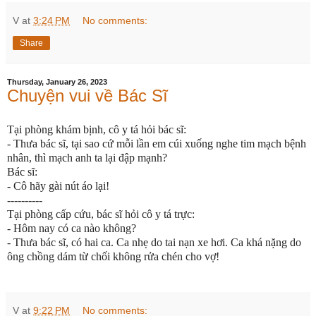
V
at
3:24 PM
No comments:
Share
Thursday, January 26, 2023
Chuyện vui về Bác Sĩ
Tại phòng khám bịnh, cô y tá hỏi bác sĩ:
- Thưa bác sĩ, tại sao cứ mỗi lần em cúi xuống nghe tim mạch bệnh
nhân, thì mạch anh ta lại đập mạnh?
Bác sĩ:
- Cô hãy gài nút áo lại!
----------
Tại phòng cấp cứu, bác sĩ hỏi cô y tá trực:
- Hôm nay có ca nào không?
- Thưa bác sĩ, có hai ca. Ca nhẹ do tai nạn xe hơi. Ca khá nặng do
ông chồng dám từ chối không rửa chén cho vợ!
V
at
9:22 PM
No comments: