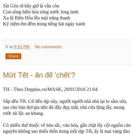
Sài Gòn ơi bây giờ là vẫn còn
Con sông hiền hòa sóng nước long lanh
Xa lộ Biên Hòa lều mái trăng thanh
Kỷ niệm êm đềm trong tiếng hát ngày xanh
V
at
9:51 PM
No comments:
Share
Mứt Tết - ăn để 'chết'?
TH - Theo Depplus.vn/MASK, 29/01/2016 21:04
Sắp đến Tết. Cứ đến dịp này, người người nhà nhà lại lo sắm sửa,
sao cho bàn thờ gia tiên đủ đầy đẹp mắt, nhà cửa lộng lẫy, mong
rước tài lộc an khang.
Có nhiều thứ thuộc về bản sắc, văn hóa, gắn chặt lấy cội nguồn căn
nguyên không sao thiếu thốn trong mỗi dịp Tết, ấy là mai vàng đào