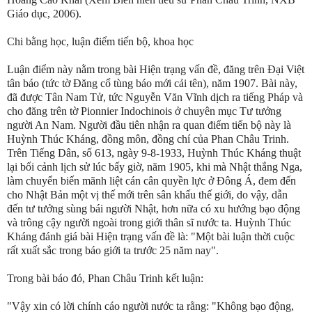
Giáo dục, 2006).
Chi bằng học, luận điểm tiến bộ, khoa học
Luận điểm này nằm trong bài Hiện trạng vấn đề, đăng trên Đại Việt
tân báo (tức tờ Đăng cổ tùng báo mới cải tên), năm 1907. Bài này,
đã được Tân Nam Tử, tức Nguyễn Văn Vĩnh dịch ra tiếng Pháp và
cho đăng trên tờ Pionnier Indochinois ở chuyên mục Tư tưởng
người An Nam. Người đầu tiên nhận ra quan điểm tiến bộ này là
Huỳnh Thúc Kháng, đồng môn, đồng chí của Phan Châu Trinh.
Trên Tiếng Dân, số 613, ngày 9-8-1933, Huỳnh Thúc Kháng thuật
lại bối cảnh lịch sử lúc bấy giờ, năm 1905, khi mà Nhật thắng Nga,
làm chuyển biến mãnh liệt cán cân quyền lực ở Đông Á, đem đến
cho Nhật Bản một vị thế mới trên sân khấu thế giới, do vậy, dẫn
đến tư tưởng sùng bái người Nhật, hơn nữa có xu hướng bạo động
và trông cậy người ngoài trong giới thân sĩ nước ta. Huỳnh Thúc
Kháng đánh giá bài Hiện trạng vấn đề là: "Một bài luận thời cuộc
rất xuất sắc trong báo giới ta trước 25 năm nay".
Trong bài báo đó, Phan Châu Trinh kết luận:
"Vậy xin có lời chính cáo người nước ta rằng: "Không bạo động,