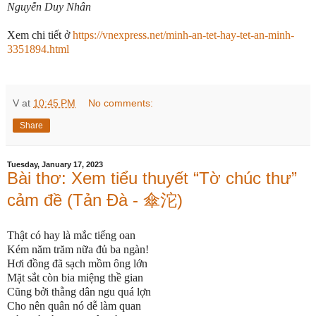
Nguyễn Duy Nhân
Xem chi tiết ở
https://vnexpress.net/minh-an-tet-hay-tet-an-minh-
3351894.html
V
at
10:45 PM
No comments:
Share
Tuesday, January 17, 2023
Bài thơ: Xem tiểu thuyết “Tờ chúc thư”
cảm đề (Tản Đà - 傘沱)
Thật có hay là mắc tiếng oan
Kém năm trăm nữa đủ ba ngàn!
Hơi đồng đã sạch mồm ông lớn
Mặt sắt còn bia miệng thề gian
Cũng bởi thằng dân ngu quá lợn
Cho nên quân nó dễ làm quan