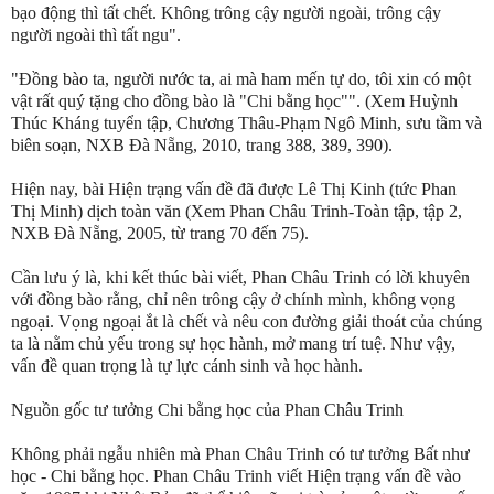
bạo động thì tất chết. Không trông cậy người ngoài, trông cậy
người ngoài thì tất ngu".
"Đồng bào ta, người nước ta, ai mà ham mến tự do, tôi xin có một
vật rất quý tặng cho đồng bào là "Chi bằng học"". (Xem Huỳnh
Thúc Kháng tuyển tập, Chương Thâu-Phạm Ngô Minh, sưu tầm và
biên soạn, NXB Đà Nẵng, 2010, trang 388, 389, 390).
Hiện nay, bài Hiện trạng vấn đề đã được Lê Thị Kinh (tức Phan
Thị Minh) dịch toàn văn (Xem Phan Châu Trinh-Toàn tập, tập 2,
NXB Đà Nẵng, 2005, từ trang 70 đến 75).
Cần lưu ý là, khi kết thúc bài viết, Phan Châu Trinh có lời khuyên
với đồng bào rằng, chỉ nên trông cậy ở chính mình, không vọng
ngoại. Vọng ngoại ắt là chết và nêu con đường giải thoát của chúng
ta là nằm chủ yếu trong sự học hành, mở mang trí tuệ. Như vậy,
vấn đề quan trọng là tự lực cánh sinh và học hành.
Nguồn gốc tư tưởng Chi bằng học của Phan Châu Trinh
Không phải ngẫu nhiên mà Phan Châu Trinh có tư tưởng Bất như
học - Chi bằng học. Phan Châu Trinh viết Hiện trạng vấn đề vào