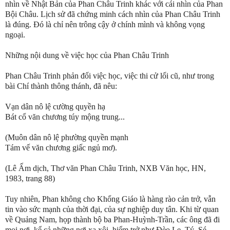
nhìn về Nhật Bản của Phan Châu Trinh khác với cái nhìn của Phan
Bội Châu. Lịch sử đã chứng minh cách nhìn của Phan Châu Trinh
là đúng. Đó là chỉ nên trông cậy ở chính mình và không vọng
ngoại.
Những nội dung về việc học của Phan Châu Trinh
Phan Châu Trinh phản đối việc học, việc thi cử lối cũ, như trong
bài Chí thành thông thánh, đã nêu:
Vạn dân nô lệ cường quyền hạ
Bát cổ văn chương túy mộng trung...
(Muôn dân nô lệ phường quyền mạnh
Tám vế văn chương giấc ngủ mơ).
(Lê Ấm dịch, Thơ văn Phan Châu Trinh, NXB Văn học, HN,
1983, trang 88)
Tuy nhiên, Phan không cho Khổng Giáo là hàng rào cản trở, vẫn
tin vào sức mạnh của thời đại, của sự nghiệp duy tân. Khi từ quan
về Quảng Nam, họp thành bộ ba Phan-Huỳnh-Trần, các ông đã đi
mọi nơi, kể cả những nơi xa xôi, hiểm trở như Đèo Le, Tý, Sé.