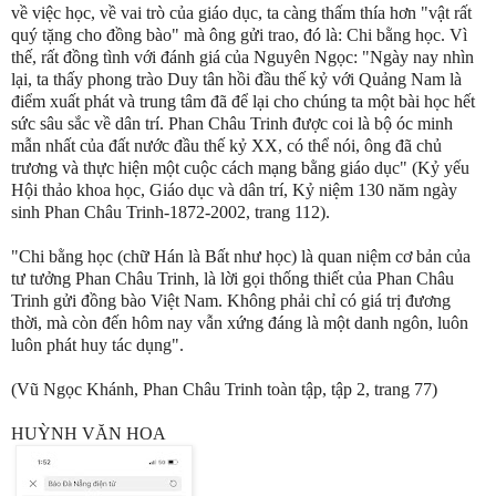
về việc học, về vai trò của giáo dục, ta càng thấm thía hơn "vật rất
quý tặng cho đồng bào" mà ông gửi trao, đó là: Chi bằng học. Vì
thế, rất đồng tình với đánh giá của Nguyên Ngọc: "Ngày nay nhìn
lại, ta thấy phong trào Duy tân hồi đầu thế kỷ với Quảng Nam là
điểm xuất phát và trung tâm đã để lại cho chúng ta một bài học hết
sức sâu sắc về dân trí. Phan Châu Trinh được coi là bộ óc minh
mẫn nhất của đất nước đầu thế kỷ XX, có thể nói, ông đã chủ
trương và thực hiện một cuộc cách mạng bằng giáo dục" (Kỷ yếu
Hội thảo khoa học, Giáo dục và dân trí, Kỷ niệm 130 năm ngày
sinh Phan Châu Trinh-1872-2002, trang 112).
"Chi bằng học (chữ Hán là Bất như học) là quan niệm cơ bản của
tư tưởng Phan Châu Trinh, là lời gọi thống thiết của Phan Châu
Trinh gửi đồng bào Việt Nam. Không phải chỉ có giá trị đương
thời, mà còn đến hôm nay vẫn xứng đáng là một danh ngôn, luôn
luôn phát huy tác dụng".
(Vũ Ngọc Khánh, Phan Châu Trinh toàn tập, tập 2, trang 77)
HUỲNH VĂN HOA