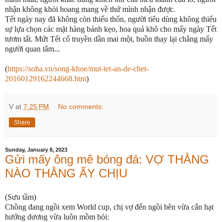
nhận không khỏi hoang mang về thứ mình nhận được.
Tết ngày nay đã không còn thiếu thốn, người tiêu dùng không thiếu
sự lựa chọn các mặt hàng bánh kẹo, hoa quả khô cho mấy ngày Tết
tươm tất. Mứt Tết cổ truyền dần mai một, buồn thay lại chẳng mấy
người quan tâm...
(
https://soha.vn/song-khoe/mut-tet-an-de-chet-
20160129162244668.htm
)
V
at
7:25 PM
No comments:
Share
Sunday, January 8, 2023
Gửi mấy ông mê bóng đá: VỢ THẰNG
NÀO THẰNG ẤY CHỊU
(Sưu tầm)
Chồng đang ngồi xem World cup, chị vợ đến ngồi bên vừa cắn hạt
hướng dương vừa luôn mồm hỏi: