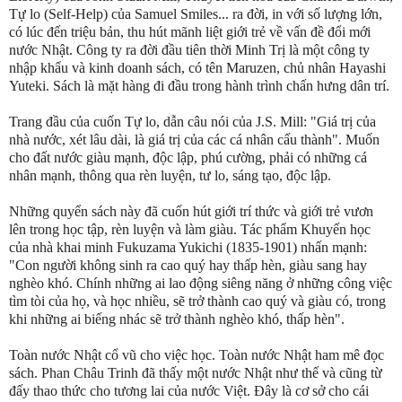
Tự lo (Self-Help) của Samuel Smiles... ra đời, in với số lượng lớn,
có lúc đến triệu bản, thu hút mãnh liệt giới trẻ về vấn đề đổi mới
nước Nhật. Công ty ra đời đầu tiên thời Minh Trị là một công ty
nhập khẩu và kinh doanh sách, có tên Maruzen, chủ nhân Hayashi
Yuteki. Sách là mặt hàng đi đầu trong hành trình chấn hưng dân trí.
Trang đầu của cuốn Tự lo, dẫn câu nói của J.S. Mill: "Giá trị của
nhà nước, xét lâu dài, là giá trị của các cá nhân cấu thành". Muốn
cho đất nước giàu mạnh, độc lập, phú cường, phải có những cá
nhân mạnh, thông qua rèn luyện, tư lo, sáng tạo, độc lập.
Những quyển sách này đã cuốn hút giới trí thức và giới trẻ vươn
lên trong học tập, rèn luyện và làm giàu. Tác phẩm Khuyến học
của nhà khai minh Fukuzama Yukichi (1835-1901) nhấn mạnh:
"Con người không sinh ra cao quý hay thấp hèn, giàu sang hay
nghèo khó. Chính những ai lao động siêng năng ở những công việc
tìm tòi của họ, và học nhiều, sẽ trở thành cao quý và giàu có, trong
khi những ai biếng nhác sẽ trở thành nghèo khó, thấp hèn".
Toàn nước Nhật cổ vũ cho việc học. Toàn nước Nhật ham mê đọc
sách. Phan Châu Trinh đã thấy một nước Nhật như thế và cũng từ
đấy thao thức cho tương lai của nước Việt. Đây là cơ sở cho cái