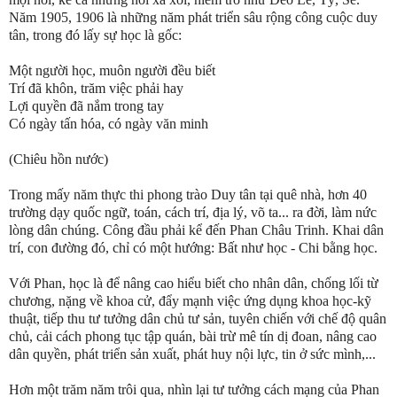
Năm 1905, 1906 là những năm phát triển sâu rộng công cuộc duy
tân, trong đó lấy sự học là gốc:
Một người học, muôn người đều biết
Trí đã khôn, trăm việc phải hay
Lợi quyền đã nắm trong tay
Có ngày tấn hóa, có ngày văn minh
(Chiêu hồn nước)
Trong mấy năm thực thi phong trào Duy tân tại quê nhà, hơn 40
trường dạy quốc ngữ, toán, cách trí, địa lý, võ ta... ra đời, làm nức
lòng dân chúng. Công đầu phải kể đến Phan Châu Trinh. Khai dân
trí, con đường đó, chỉ có một hướng: Bất như học - Chi bằng học.
Với Phan, học là để nâng cao hiểu biết cho nhân dân, chống lối từ
chương, nặng về khoa cử, đẩy mạnh việc ứng dụng khoa học-kỹ
thuật, tiếp thu tư tưởng dân chủ tư sản, tuyên chiến với chế độ quân
chủ, cải cách phong tục tập quán, bài trừ mê tín dị đoan, nâng cao
dân quyền, phát triển sản xuất, phát huy nội lực, tin ở sức mình,...
Hơn một trăm năm trôi qua, nhìn lại tư tưởng cách mạng của Phan