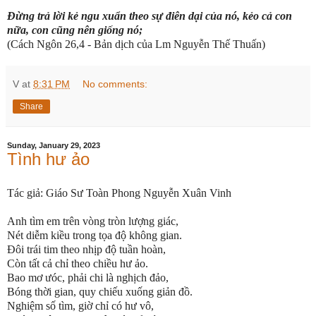
Ðừng trả lời kẻ ngu xuẩn theo sự điên dại của nó, kẻo cả con
nữa, con cũng nên giống nó;
(Cách Ngôn 26,4 - Bản dịch của Lm Nguyễn Thế Thuấn)
V
at
8:31 PM
No comments:
Share
Sunday, January 29, 2023
Tình hư ảo
Tác giả: Giáo Sư Toàn Phong Nguyễn Xuân Vinh
Anh tìm em trên vòng tròn lượng giác,
Nét diễm kiều trong tọa độ không gian.
Đôi trái tim theo nhịp độ tuần hoàn,
Còn tất cả chỉ theo chiều hư ảo.
Bao mơ ưóc, phải chi là nghịch đảo,
Bóng thời gian, quy chiếu xuống giản đồ.
Nghiệm số tìm, giờ chỉ có hư vô,