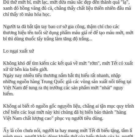
Đủ thứ mứt bí, mứt lạc, mứt dừa màu sắc đẹp đến thành quá "lạ",
xanh đỏ hồng vàng đủ cả, chẳng thấy chất liệu thiên nhiên đâu mà
chỉ thấy rõ màu hóa học.
Người ta đã bắt tận tay bao cơ sở gia công, thậm chí cho các
thương hiệu tên tuổi sử dụng phẩm màu giá rẻ để tạo màu mứt, mứt
bí thì dùng thuốc tẩy trắng làm tăng độ trắng...
Lo ngại xuất xứ
Không khó để tìm kiếm các kết quả về mứt "rởm", mứt Tết có xuất
xứ từ bên kia biên giới.
Ngày nay nhiều tiểu thương nắm bắt thị hiếu rất nhanh, nhập
những nguồn hàng Trung Quốc giả các vùng sản xuất nổi tiếng tại
Việt Nam để tung ra thị trường các sản phẩm mứt "nhái" nguy
hiểm.
Không ai biết rõ nguồn gốc nguyên liệu, chẳng ai tận mục quy trình
chế biến các loại mứt này khi chúng đã bị biến báo thành "hàng
Việt Nam chất lượng cao" phục vụ người tiêu dùng.
Ấy là còn chưa nói, người ta hay mang mứt Tết đi biếu tặng, tâm lí
mình mua, người khác dùng khiến thứ của biếu thành của lo, người