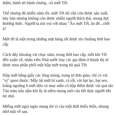
thắm, bánh tét bánh chưng...và mứt Tết.
Thế nhưng đã nhiều năm rồi, mứt Tết dù vẫn còn được sản xuất,
bày bán nhưng không còn được nhiều người thích thú, mong đợi
thưởng thức. Người ta nói vui với nhau "Ăn mứt Tết, ăn để...chết
à?
Mứt tết là một trong những mặt hàng rất được ưa chuộng thời bao
cấp
Cách đây khoảng vài chục năm, trong thời bao cấp, mỗi khi Tết
đến xuân về, nhân viên Nhà nước hay các gia đình ở thành thị sẽ
được mua phân phối một hộp mứt trong túi quà Tết.
Hộp mứt bằng giấy các tông mỏng, trang trí đơn giản, chỉ có vài
"vị" quen thuộc: Mấy lát mứt bí xanh, cà rốt, vài hạt lạc, hạt sen,
loằng ngoằng ít mứt dừa và may mắn có hộp thêm được vài quả táo
Tàu màu nâu sậm khi ấy là niềm mong mỏi của hết thảy người lớn
trẻ nhỏ.
Miếng mứt ngọt ngào mang dư vị của một thời thiếu thốn, nhung
nhớ mãi về sau.