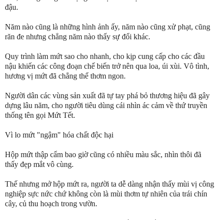
đậu.
Năm nào cũng là những hình ảnh ấy, năm nào cũng xử phạt, cũng
răn đe nhưng chẳng năm nào thấy sự đổi khác.
Quy trình làm mứt sao cho nhanh, cho kịp cung cấp cho các đầu
nậu khiến các công đoạn chế biến trở nên qua loa, úi xùi. Vô tình,
hương vị mứt đã chẳng thể thơm ngon.
Người dân các vùng sản xuất đã tự tay phá bỏ thương hiệu đã gây
dựng lâu năm, cho người tiêu dùng cái nhìn ác cảm về thứ truyền
thống tên gọi Mứt Tết.
Vì lo mứt "ngậm" hóa chất độc hại
Hộp mứt thập cẩm bao giờ cũng có nhiều màu sắc, nhìn thôi đã
thấy đẹp mắt vô cùng.
Thế nhưng mở hộp mứt ra, người ta dễ dàng nhận thấy mùi vị công
nghiệp sực nức chứ không còn là mùi thơm tự nhiên của trái chín
cây, củ thu hoạch trong vườn.