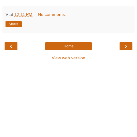
V
at
12:11 PM
No comments:
Share
‹
›
Home
View web version