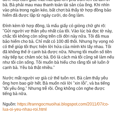
bà. Bà phải mau mau thanh toán tài sản của ông. Khi nhìn
vào phía trong ngăn kéo, bất chợt bà thấy tờ hợp đồng bảo
hiểm đã được lập từ ngày cưới, do ông làm.
Đính kèm tờ hợp đồng, là mẩu giấy có giòng chữ ghi rõ:
"Gửi người vợ thân yêu nhất của tôi. Vào lúc bà đọc tờ này,
chắc tôi không còn sống trên cõi đời này nữa. Tôi đã mua
bảo hiểm cho bà. Chỉ mất có 100 đô thôi. Nhưng hy vọng nó
có thể giúp tôi thực hiện lời hứa của mình khi lấy nhau. Tôi
đã không thể ở cạnh bà được nữa. Nhưng tôi muốn số tiền
này tiếp tục chăm sóc bà. Đó là cách mà tôi cũng sẽ làm nếu
như tôi còn sống. Tôi muốn bà hiểu cho rằng tôi sẽ luôn ở
cạnh bà. Yêu bà thật nhiều."
Nước mắt người vợ già cứ thế tuôn rơi. Bà cảm thấy yêu
ông hơn bao giờ hết. Bà muốn nói lời "xin lỗi", và ba tiếng
"tôi yêu ông." Nhưng trễ rồi. Ông không còn nghe được
tiếng bà nữa.
Nguồn:
https://tranngocmuoihai.blogspot.com/2011/07/co-
lua-oi-yeu-nhau-roi.html