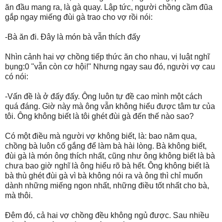
ăn đầu mang ra, là gà quay. Lập tức, người chồng cầm đũa
gắp ngay miếng đùi gà trao cho vợ rồi nói:
-Bà ăn đi. Đây là món bà vẫn thích đấy
Nhìn cảnh hai vợ chồng tiếp thức ăn cho nhau, vị luật nghĩ
bụng:0 "vẫn còn cơ hội!" Nhưng ngay sau đó, người vợ cau
có nói:
-Vấn đề là ở đấy đấy. Ông luôn tự đề cao mình một cách
quá đáng. Giờ này mà ông vẫn không hiểu được tâm tư của
tôi. Ông không biết là tôi ghét đùi gà đến thế nào sao?
Có một điều mà người vợ không biết, là: bao năm qua,
chồng bà luôn cố gắng để làm bà hài lòng. Bà không biết,
đùi gà là món ông thích nhất, cũng như ông không biết là bà
chưa bao giờ nghĩ là ông hiểu rõ bà hết. Ông không biết là
bà thù ghét đùi gà vì bà không nói ra và ông thì chỉ muốn
dành những miếng ngon nhất, những điều tốt nhất cho bà,
mà thôi.
Đêm đó, cả hai vợ chồng đều không ngủ được. Sau nhiều