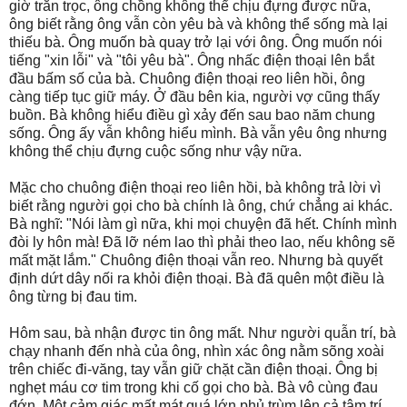
giờ trằn trọc, ông chồng không thể chịu đựng được nữa,
ông biết rằng ông vẫn còn yêu bà và không thể sống mà lại
thiếu bà. Ông muốn bà quay trở lại với ông. Ông muốn nói
tiếng "xin lỗi" và "tôi yêu bà". Ông nhấc điện thoại lên bắt
đầu bấm số của bà. Chuông điện thoại reo liên hồi, ông
càng tiếp tục giữ máy. Ở đầu bên kia, người vợ cũng thấy
buồn. Bà không hiểu điều gì xảy đến sau bao năm chung
sống. Ông ấy vẫn không hiểu mình. Bà vẫn yêu ông nhưng
không thể chịu đựng cuộc sống như vậy nữa.
Mặc cho chuông điện thoại reo liên hồi, bà không trả lời vì
biết rằng người gọi cho bà chính là ông, chứ chẳng ai khác.
Bà nghĩ: "Nói làm gì nữa, khi mọi chuyện đã hết. Chính mình
đòi ly hôn mà! Đã lỡ ném lao thì phải theo lao, nếu không sẽ
mất mặt lắm." Chuông điện thoại vẫn reo. Nhưng bà quyết
định dứt dây nối ra khỏi điện thoại. Bà đã quên một điều là
ông từng bị đau tim.
Hôm sau, bà nhận được tin ông mất. Như người quẫn trí, bà
chạy nhanh đến nhà của ông, nhìn xác ông nằm sõng xoài
trên chiếc đi-văng, tay vẫn giữ chặt cần điện thoại. Ông bị
nghẹt máu cơ tim trong khi cố gọi cho bà. Bà vô cùng đau
đớn. Một cảm giác mất mát quá lớn phủ trùm lên cả tâm trí