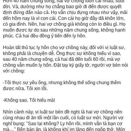
Hơn 40 năm chung sống, hai vợ chồng luôn cãi nhau, suốt
đời. Và, dường như họ chẳng bao giờ đi đến được quyết
định đứng đắn nào cả. Họ vẫn chịu đựng nhau như vậy, mãi
đến hôm nay là vì con cái. Con cái họ giờ đây đã khôn lớn,
có gia đình. Nên, hai vợ chồng già không còn lo điều gì. Họ
muốn được tự do sau những năm chung sống, không hạnh
phúc. Cả hai đều đồng ý tiến đến ly hôn.
Hoàn tất thủ tục ly hôn cho vợ chồng này, đối với vị luật sư,
không phải là chuyện dễ. Ông thực sự không hiểu vì sao,
sau 40 năm chung sống, cả hai đã đến tuổi 60 rồi, mà vợ
chồng vẫn muốn ly hôn. Đặt tay ký giấy tờ, người vợ bèn nói
với chồng:
-Tôi thực sự yêu ông, nhưng không thể sống chung thêm
được nữa. Tôi xin lỗi.
-Không sao. Tôi hiểu mà!
Nhìn cảnh này, vị luật sư bèn đề nghị là hai vợ chồng nên
cùng nhau đi ăn tối một lần cuối, có luật sư mời. Người vợ
nghĩ bụng: "Sao lại không? Ly hôn rồi, mình vẫn là bạn cơ
mà…" Bên bàn ăn, là không khí im lặng đến ngộp thở. Món