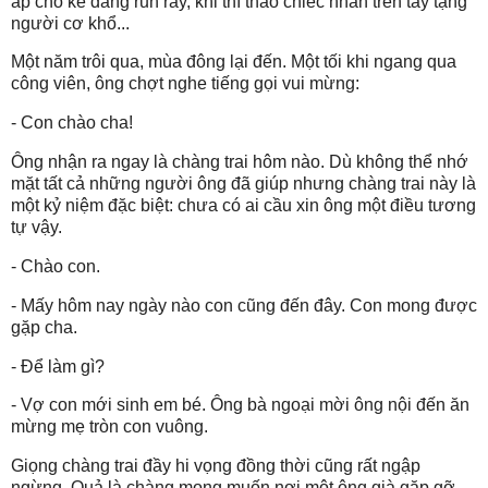
áp cho kẻ đang run rẩy, khi thì tháo chiếc nhẫn trên tay tặng
người cơ khổ...
Một năm trôi qua, mùa đông lại đến. Một tối khi ngang qua
công viên, ông chợt nghe tiếng gọi vui mừng:
- Con chào cha!
Ông nhận ra ngay là chàng trai hôm nào. Dù không thể nhớ
mặt tất cả những người ông đã giúp nhưng chàng trai này là
một kỷ niệm đặc biệt: chưa có ai cầu xin ông một điều tương
tự vậy.
- Chào con.
- Mấy hôm nay ngày nào con cũng đến đây. Con mong được
gặp cha.
- Để làm gì?
- Vợ con mới sinh em bé. Ông bà ngoại mời ông nội đến ăn
mừng mẹ tròn con vuông.
Giọng chàng trai đầy hi vọng đồng thời cũng rất ngập
ngừng. Quả là chàng mong muốn nơi một ông già gặp gỡ