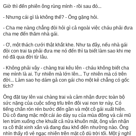
Giờ thì đến phiên ông rùng mình - rồi sau đó...
- Nhưng cái gì là không thể? - Ông gặng hỏi.
- Cha mẹ nàng chẳng đòi hỏi gì cả ngoài việc cháu phải đưa
cha mẹ đến thăm nhà gái.
- Ơ, một thách cưới thật khắt khe. Như ta đây, nếu nhà gái
đòi con trai ta phải đưa mẹ nó đến thì ta biết làm sao khi mẹ
nó đã qua đời từ lâu.
- Không phải vậy - chàng trai kêu lên - cháu không biết cha
mẹ mình là ai. Tự nhiên mà lớn lên... Tự nhiên mà có trên
đời... Làm sao họ dám gả con gái cho một kẻ chẳng có gốc
tích?
Ông đặt tay lên vai chàng trai và cảm nhận được toàn bộ
sức nặng của cuộc sống trĩu trên đôi vai non tơ này. Có
tiếng chân rón rén bước đến gần và một cô gái xuất hiện.
Dù cô đang mặc một cái áo dày sụ của mùa đông và cái mũ
len trùm xuống che khuất cả nửa khuôn mặt, ông vẫn nhận
ra cô thật xinh xắn và đang đau khổ đến nhường nào. Ông
nhìn thấy rõ vẻ ngạc nhiên trên mặt cô dù trời tối. Một ý nghĩ