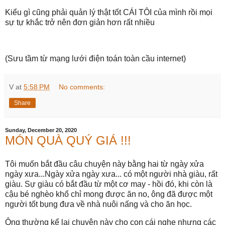
Kiểu gì cũng phải quản lý thật tốt CÁI TÔI của mình rồi mọi
sự tự khắc trở nên đơn giản hơn rất nhiều
(Sưu tầm từ mạng lưới điện toán toàn cầu internet)
V
at
5:58 PM
No comments:
Share
Sunday, December 20, 2020
MÓN QUÀ QUÝ GIÁ !!!
Tôi muốn bắt đầu câu chuyện này bằng hai từ ngày xửa
ngày xưa...Ngày xửa ngày xưa... có một người nhà giàu, rất
giàu. Sự giàu có bắt đầu từ một cơ may - hồi đó, khi còn là
cậu bé nghèo khổ chỉ mong được ăn no, ông đã được một
người tốt bụng đưa về nhà nuôi nấng và cho ăn học.
Ông thường kể lại chuyện này cho con cái nghe nhưng các