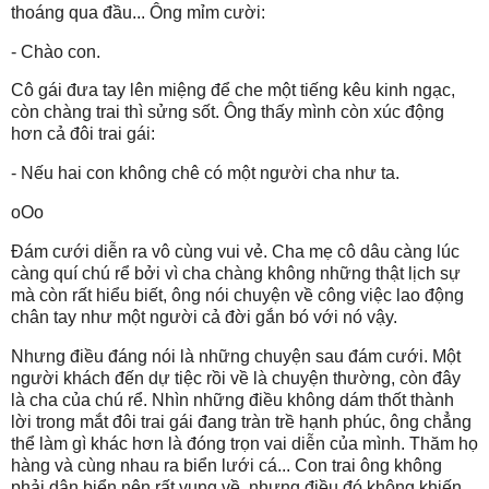
thoáng qua đầu... Ông mỉm cười:
- Chào con.
Cô gái đưa tay lên miệng để che một tiếng kêu kinh ngạc,
còn chàng trai thì sửng sốt. Ông thấy mình còn xúc động
hơn cả đôi trai gái:
- Nếu hai con không chê có một người cha như ta.
oOo
Đám cưới diễn ra vô cùng vui vẻ. Cha mẹ cô dâu càng lúc
càng quí chú rể bởi vì cha chàng không những thật lịch sự
mà còn rất hiểu biết, ông nói chuyện về công việc lao động
chân tay như một người cả đời gắn bó với nó vậy.
Nhưng điều đáng nói là những chuyện sau đám cưới. Một
người khách đến dự tiệc rồi về là chuyện thường, còn đây
là cha của chú rể. Nhìn những điều không dám thốt thành
lời trong mắt đôi trai gái đang tràn trề hạnh phúc, ông chẳng
thể làm gì khác hơn là đóng trọn vai diễn của mình. Thăm họ
hàng và cùng nhau ra biển lưới cá... Con trai ông không
phải dân biển nên rất vụng về, nhưng điều đó không khiến