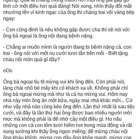
tình cờ một điều hơi quá đáng! Nói xong, nhìn thấy đôi mắt
nhướng lên vì kinh ngạc của ông thì chàng trai vội vàng tiếp
ngay:
- Con cũng định là nếu không gặp được cha thì sẽ nói với
ông bà ngoại là ông nội đang bệnh nặng.
- Chẳng ai muốn mình là người đang bị bệnh nặng cả, con
trai - ông nói với một nụ cười tươi tắn trên môi - Biết tặng
cháu nội món quà gì đây?
oOo
Ông bà ngoại tíu tít mừng vui khi ông đến. Còn phải nói,
làng chài nhỏ bé mấy khi có khách xa về. Không phải chỉ
ông bà ngoại mừng mà như là cả họ mừng vui. Hôm nay
nhà này mời ông ăn một bữa, ngày mai nhà khác mời... Cứ
như vậy nhà nào cũng kéo ông đến. Lần thứ nhất là sau tiệc
cưới, và đây là lần thứ hai ông được bao nhiêu người mời
mọc mà không phải là để nhờ cậy một điều gì. Họ nấu
những con cá con tôm tươi hiếm hoi trong mùa đông và rất
sung sướng khi thấy ông ngon miệng; để mừng cháu nội
ông kháu khỉnh, mừng con dâu ông khỏe mạnh, mừng con