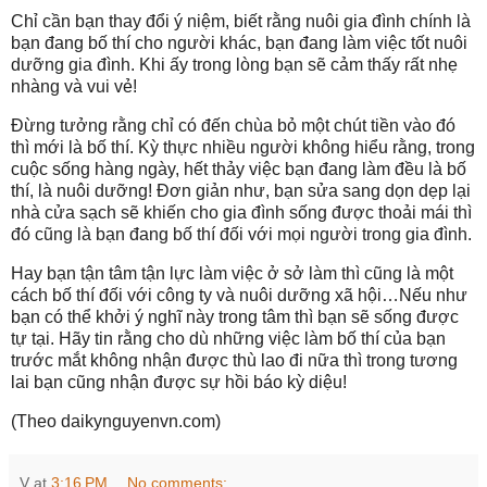
Chỉ cần bạn thay đổi ý niệm, biết rằng nuôi gia đình chính là
bạn đang bố thí cho người khác, bạn đang làm việc tốt nuôi
dưỡng gia đình. Khi ấy trong lòng bạn sẽ cảm thấy rất nhẹ
nhàng và vui vẻ!
Đừng tưởng rằng chỉ có đến chùa bỏ một chút tiền vào đó
thì mới là bố thí. Kỳ thực nhiều người không hiểu rằng, trong
cuộc sống hàng ngày, hết thảy việc bạn đang làm đều là bố
thí, là nuôi dưỡng! Đơn giản như, bạn sửa sang dọn dẹp lại
nhà cửa sạch sẽ khiến cho gia đình sống được thoải mái thì
đó cũng là bạn đang bố thí đối với mọi người trong gia đình.
Hay bạn tận tâm tận lực làm việc ở sở làm thì cũng là một
cách bố thí đối với công ty và nuôi dưỡng xã hội…Nếu như
bạn có thể khởi ý nghĩ này trong tâm thì bạn sẽ sống được
tự tại. Hãy tin rằng cho dù những việc làm bố thí của bạn
trước mắt không nhận được thù lao đi nữa thì trong tương
lai bạn cũng nhận được sự hồi báo kỳ diệu!
(Theo daikynguyenvn.com)
V
at
3:16 PM
No comments: