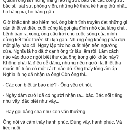
Quanh ông là những hàng rào người: bảo vệ, các cộng sự,
bác sĩ, luật sư, phóng viên, những kẻ thừa kế hàng thứ nhất,
họ hàng xa, họ hàng gần...
Giờ khắc tỉnh táo hiếm hoi, ông bình tĩnh truyền đạt những gì
cần thiết và điều cuối cùng là gọi gia đình nhỏ của làng chài.
Lệnh ban ra xong, ông cầu trời cho cuộc sống của mình
đừng kết thúc trước khi kịp gặp. Nhưng ông không phải đợi
một giây nào cả. Ngay lập tức họ xuất hiện trên ngưỡng
cửa. Nghĩa là họ đã ở cạnh ông từ lâu lắm rồi. Làm cách
nào vào được ngôi biệt thự của ông trong giờ khắc này?
Không phải là điều dễ dàng, nhưng nếu người ta thiết tha
muốn thì luôn có một cách nào đó. Ông thấy lòng ấm áp.
Nghĩa là họ đã nhận ra ông! Còn ông thì...
- Các con biết từ bao giờ? - Ông yếu ớt hỏi.
- Ngày đám cưới đã có người nhận ra... bác. Bác nổi tiếng
như vậy, đặc biệt như vậy...
- Hãy gọi bằng cha như con vẫn thường.
Ông nói và cảm thấy hạnh phúc. Đúng vậy, hạnh phúc. Và
tiếc nuối.