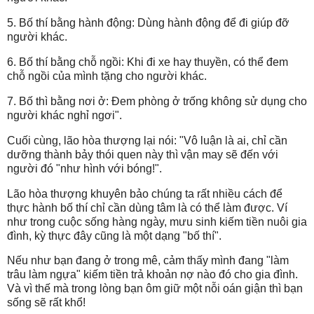
5. Bố thí bằng hành động: Dùng hành động để đi giúp đỡ
người khác.
6. Bố thí bằng chỗ ngồi: Khi đi xe hay thuyền, có thể đem
chỗ ngồi của mình tặng cho người khác.
7. Bố thì bằng nơi ở: Đem phòng ở trống không sử dụng cho
người khác nghỉ ngơi".
Cuối cùng, lão hòa thượng lại nói: "Vô luận là ai, chỉ cần
dưỡng thành bảy thói quen này thì vận may sẽ đến với
người đó "như hình với bóng!".
Lão hòa thượng khuyên bảo chúng ta rất nhiều cách để
thực hành bố thí chỉ cần dùng tâm là có thể làm được. Ví
như trong cuộc sống hàng ngày, mưu sinh kiếm tiền nuôi gia
đình, kỳ thực đây cũng là một dạng "bố thí".
Nếu như bạn đang ở trong mê, cảm thấy mình đang "làm
trâu làm ngựa" kiếm tiền trả khoản nợ nào đó cho gia đình.
Và vì thế mà trong lòng bạn ôm giữ một nỗi oán giận thì bạn
sống sẽ rất khổ!