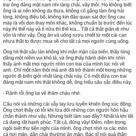
trai ông đáng mặt nam nhi làng chài, vậy thôi. Họ không biết
ông là ai nên không dạ thưa, không cố gắng làm ông hài
lòng, không điệu bộ, không kín đáo quan sát đợi ông cau
mày là vội dọn thay món khác, không chuẩn bị trước đến lúc
này thì thế này và tí nữa thì thế kia... Tất cả thật giản dị như
vốn là như vậy. Ông ăn và uống rượu chiết từ một cái can
nhựa thật to được mua về cho tất cả mọi người cùng uống.
Ông hít thật sâu làn không khí mằn mặn của biển, thấy lòng
dâng một niềm vui khó tả, và ông thấy hãnh diện khi nhìn
thấy ánh mắt mọi người nhìn con trai của mình lúc nói về
anh. Chỉ một năm thôi mà anh đã trở thành một trong những
người đi biển giỏi nhất làng chài này. Có một đứa con trai
đáng mặt nam nhi thật không dễ, ông hiểu sâu sắc điều này.
- Rảnh rỗi ông lại về thăm cháu nhé.
Câu nói và những cái vẫy tay lưu luyến khiến ông xúc động.
Ông chợt thấy có lỗi khi lừa dối những con người hồn hậu
chân thành như vậy. Nhưng biết làm sao đây? Nhất là khi tất
cả đang rất hạnh phúc. Tất cả, đúng vậy! Đêm, nằm trong
ngôi biệt thự tiện nghi của mình, ông chợt nhớ ra các món
cá hơi mặn, dân chài thường ăn mặn. Bác sĩ nói quả thận