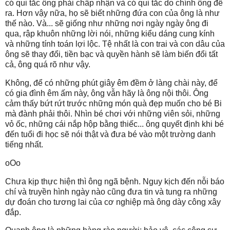
có qui tắc ông phải chấp nhận và có qui tắc do chính ông đề
ra. Hơn vậy nữa, họ sẽ biết những đứa con của ông là như
thế nào. Và... sẽ giống như những nơi ngày ngày ông đi
qua, rập khuôn những lời nói, những kiểu dáng cung kính
và những tính toán lợi lộc. Tệ nhất là con trai và con dâu của
ông sẽ thay đổi, tiền bạc và quyền hành sẽ làm biến đổi tất
cả, ông quá rõ như vậy.
Không, để có những phút giây êm đềm ở làng chài này, để
có gia đình êm ấm này, ông vẫn hãy là ông nội thôi. Ông
cảm thấy bứt rứt trước những món quà đẹp muốn cho bé Bi
mà đành phải thôi. Nhìn bé chơi với những viên sỏi, những
vỏ ốc, những cái nắp hộp bằng thiếc... ông quyết định khi bé
đến tuổi đi học sẽ nói thật và đưa bé vào một trường danh
tiếng nhất.
oOo
Chưa kịp thực hiện thì ông ngã bệnh. Nguy kịch đến nỗi báo
chí và truyền hình ngày nào cũng đưa tin và tung ra những
dự đoán cho tương lai của cơ nghiệp mà ông dày công xây
đắp.