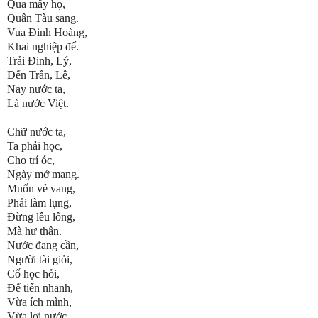
Qua mấy họ,
Quân Tàu sang.
Vua Đinh Hoàng,
Khai nghiệp đế.
Trải Đinh, Lý,
Đến Trần, Lê,
Nay nước ta,
Là nước Việt.
Chữ nước ta,
Ta phải học,
Cho trí óc,
Ngày mở mang.
Muốn vẻ vang,
Phải làm lụng,
Đừng lêu lổng,
Mà hư thân.
Nước đang cần,
Người tài giỏi,
Cố học hỏi,
Để tiến nhanh,
Vừa ích mình,
Vừa lợi nước.