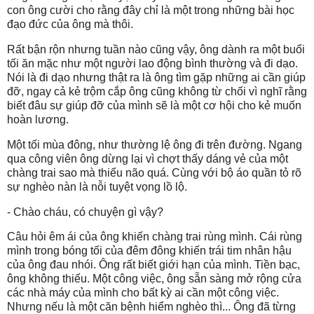
con ông cười cho rằng đây chỉ là một trong những bài học
đạo đức của ông mà thôi.
Rất bận rộn nhưng tuần nào cũng vậy, ông dành ra một buổi
tối ăn mặc như một người lao động bình thường và đi dạo.
Nói là đi dạo nhưng thật ra là ông tìm gặp những ai cần giúp
đỡ, ngay cả kẻ trộm cắp ông cũng không từ chối vì nghĩ rằng
biết đâu sự giúp đỡ của mình sẽ là một cơ hội cho kẻ muốn
hoàn lương.
Một tối mùa đông, như thường lệ ông đi trên đường. Ngang
qua công viên ông dừng lại vì chợt thấy dáng vẻ của một
chàng trai sao mà thiểu não quá. Cùng với bộ áo quần tỏ rõ
sự nghèo nàn là nỗi tuyệt vọng lồ lộ.
- Chào cháu, có chuyện gì vậy?
Câu hỏi êm ái của ông khiến chàng trai rùng mình. Cái rùng
mình trong bóng tối của đêm đông khiến trái tim nhân hậu
của ông đau nhói. Ông rất biết giới hạn của mình. Tiền bạc,
ông không thiếu. Một công việc, ông sẵn sàng mở rộng cửa
các nhà máy của mình cho bất kỳ ai cần một công việc.
Nhưng nếu là một căn bệnh hiểm nghèo thì... Ông đã từng