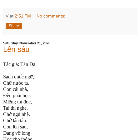
V
at
2:51 PM
No comments:
Share
Saturday, November 21, 2020
Lên sáu
Tác giả: Tản Đà
Sách quốc ngữ,
Chữ nước ta.
Con cái nhà,
Đều phải học.
Miệng thì đọc,
Tai thì nghe.
Chớ ngủ nhè,
Chớ láu táu.
Con lên sáu,
Đang vỡ lòng,
Học cho thông,