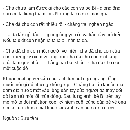
- Cha chưa làm được gì cho các con và bé Bi - giọng ông
chỉ còn là tiếng thầm thì - Nhưng ta có một món quà...
- Cha đã cho con rất nhiều rồi - chàng trai nghẹn ngào.
- Ta đã làm gì đâu... - giọng ông yếu ớt và tràn đầy hối tiếc -
Nếu ta biết con nhận ra ta là ai, hẳn ta đã...
- Cha đã cho con một người vợ hiền, cha đã cho con của
con những kỷ niệm về ông nội, cha đã cho con một làng
chài làm quê nhà... - chàng trai bật khóc - Cha đã cho con
một cuộc đời.
Khuôn mặt người sắp chết ánh lên nét ngỡ ngàng. Ông
muốn nói gì đó nhưng không kịp... Chàng trai áp khuôn mặt
đầm đìa nước mắt vào lòng bàn tay của người đã thay đổi
đời anh từ một tối mùa đông. Sau lưng anh, bé Bi trên tay
mẹ mở to đôi mắt tròn xoe, kỷ niệm cuối cùng của bé về ông
nội là trên khuôn mặt khép lại xanh xao hé nở nụ cười.
Nguồn : Sưu tầm