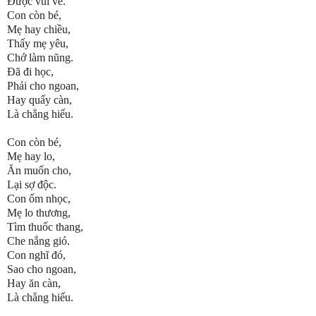
Được vui vẻ.
Con còn bé,
Mẹ hay chiều,
Thấy mẹ yêu,
Chớ làm nũng.
Đã đi học,
Phải cho ngoan,
Hay quấy càn,
Là chẳng hiếu.
Con còn bé,
Mẹ hay lo,
Ăn muốn cho,
Lại sợ độc.
Con ốm nhọc,
Mẹ lo thương,
Tìm thuốc thang,
Che nắng gió.
Con nghĩ đó,
Sao cho ngoan,
Hay ăn càn,
Là chẳng hiếu.