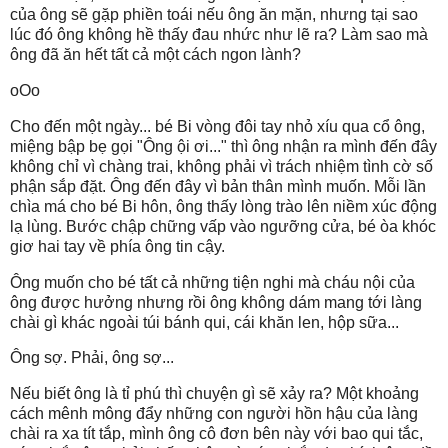
của ông sẽ gặp phiền toái nếu ông ăn mặn, nhưng tại sao
lúc đó ông không hề thấy đau nhức như lẽ ra? Làm sao mà
ông đã ăn hết tất cả một cách ngon lành?
oOo
Cho đến một ngày... bé Bi vòng đôi tay nhỏ xíu qua cổ ông,
miệng bập bẹ gọi "Ông ội ơi..." thì ông nhận ra mình đến đây
không chỉ vì chàng trai, không phải vì trách nhiệm tình cờ số
phận sắp đặt. Ông đến đây vì bản thân mình muốn. Mỗi lần
chìa má cho bé Bi hôn, ông thấy lòng trào lên niềm xúc động
lạ lùng. Bước chập chững vấp vào ngưỡng cửa, bé òa khóc
giơ hai tay về phía ông tin cậy.
Ông muốn cho bé tất cả những tiện nghi mà cháu nội của
ông được hưởng nhưng rồi ông không dám mang tới làng
chài gì khác ngoài túi bánh qui, cái khăn len, hộp sữa...
Ông sợ. Phải, ông sợ...
Nếu biết ông là tỉ phú thì chuyện gì sẽ xảy ra? Một khoảng
cách mênh mông đẩy những con người hồn hậu của làng
chài ra xa tít tắp, mình ông cô đơn bên này với bao qui tắc,