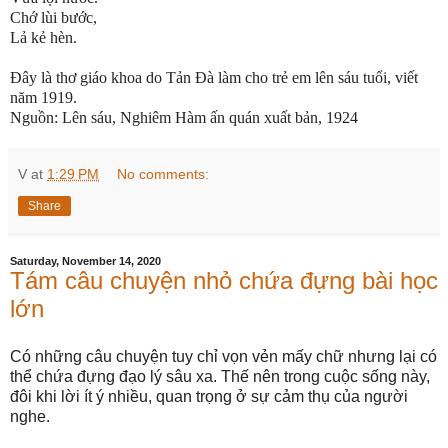
Chớ lùi bước,
Lả kẻ hèn.
Đây là thơ giáo khoa do Tản Đà làm cho trẻ em lên sáu tuổi, viết
năm 1919.
Nguồn: Lên sáu, Nghiêm Hàm ấn quán xuất bản, 1924
V
at
1:29 PM
No comments:
Share
Saturday, November 14, 2020
Tám câu chuyện nhỏ chứa đựng bài học
lớn
Có những câu chuyện tuy chỉ vọn vẻn mấy chữ nhưng lại có
thể chứa đựng đạo lý sâu xa. Thế nên trong cuộc sống này,
đôi khi lời ít ý nhiều, quan trọng ở sự cảm thụ của người
nghe.