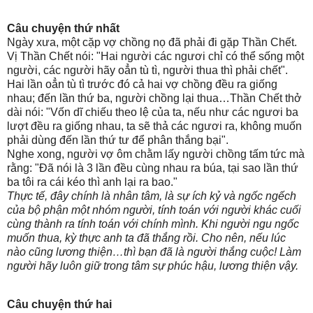
Câu chuyện thứ nhất
Ngày xưa, một cặp vợ chồng nọ đã phải đi gặp Thần Chết.
Vị Thần Chết nói: "Hai người các ngươi chỉ có thể sống một
người, các người hãy oẳn tù tì, người thua thì phải chết".
Hai lần oẳn tù tì trước đó cả hai vợ chồng đều ra giống
nhau; đến lần thứ ba, người chồng lại thua…Thần Chết thở
dài nói: "Vốn dĩ chiếu theo lệ của ta, nếu như các ngươi ba
lượt đều ra giống nhau, ta sẽ thả các ngươi ra, không muốn
phải dùng đến lần thứ tư để phân thắng bại".
Nghe xong, người vợ ôm chằm lấy người chồng tấm tức mà
rằng: "Đã nói là 3 lần đều cùng nhau ra búa, tại sao lần thứ
ba tôi ra cái kéo thì anh lại ra bao."
Thực tế, đây chính là nhân tâm, là sự ích kỷ và ngốc ngếch
của bộ phận một nhóm người, tính toán với người khác cuối
cùng thành ra tính toán với chính mình. Khi người ngu ngốc
muốn thua, kỳ thực anh ta đã thắng rồi. Cho nên, nếu lúc
nào cũng lương thiện…thì bạn đã là người thắng cuộc! Làm
người hãy luôn giữ trong tâm sự phúc hậu, lương thiện vậy.
Câu chuyện thứ hai