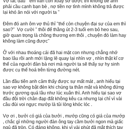
Vợ lắc đầu " em vẫn còn xoay sở được thì không để anh
phải cầu cạnh bạn bè , nợ tiền nợ tình mình không trả được
lại khó ăn nói với người ta "
Đêm đó anh ôm vợ thủ thỉ "thế còn chuyện đại sự của em thì
sao?" Vợ cười " thôi để thằng út 2-3 tuổi em bỏ heo sau,
giờ quan trọng là chồng thương em thôi , chuyện đó làm hay
không làm cũng được"
Ở với nhau thoáng cái đã hai mặt con nhưng chẳng nhớ
bao lâu rồi anh mới lặng lẽ quay lại nhìn vợ , nhìn thật kĩ cơ
thể của người đàn bà nơi mà người ta sẽ thấy sự hy sinh
được cụ thể hoá trên từng đường nét.
Lần đầu tiên anh cảm thấy được sự mất mát , anh hiểu tại
sao vợ không bật đèn khi chúng ta thân mật và không đứng
trước gương quá lâu như lúc xuân thì. Anh hiểu tại sao vợ
đầu đội trời chân đạp đất không kêu ca nhưng lại chỉ vì vài
câu đùi voi ngực mướp là tủi lòng khóc lóc .
Vợ ơi , bưởi có giá của bưởi , mướp cũng có giá của mướp
, chắc gì những người đàn ông tay cầm bưởi ngon mà giấc
ngủ đã tròn. Có đáng không, khi vì vài phút đã mắt thích tay