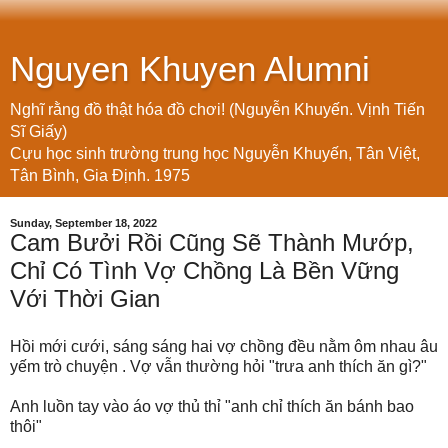
Nguyen Khuyen Alumni
Nghĩ rằng đồ thật hóa đồ chơi! (Nguyễn Khuyến. Vịnh Tiến
Sĩ Giấy)
Cựu học sinh trường trung học Nguyễn Khuyến, Tân Việt,
Tân Bình, Gia Định. 1975
Sunday, September 18, 2022
Cam Bưởi Rồi Cũng Sẽ Thành Mướp,
Chỉ Có Tình Vợ Chồng Là Bền Vững
Với Thời Gian
Hồi mới cưới, sáng sáng hai vợ chồng đều nằm ôm nhau âu
yếm trò chuyện . Vợ vẫn thường hỏi "trưa anh thích ăn gì?"
Anh luồn tay vào áo vợ thủ thỉ "anh chỉ thích ăn bánh bao
thôi"