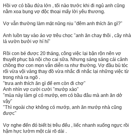
Hồi vợ có bầu đứa lớn , tối nào trước khi đi ngủ anh cũng
nằm xoa bụng vợ độc thoại mấy lời yêu thương.
Vợ vẫn thường làm mặt nũng nịu "đêm anh thích ăn gì?"
Anh luồn tay vào áo vợ trêu chọc "anh ăn chay thôi , cây nhà
lá vườn bưởi vợ hí hí"
Rồi con bé được 20 tháng, công việc lại bận rộn nên vợ
thuyết phục bà nội cho cai sữa. Nhưng sáng sáng cái cảnh
chồng thơ con mọn vẫn diễn ra như thường. Vợ đầu bù tóc
rối vừa vội vàng thay đồ vừa nhắc đi nhắc lại những việc từ
trong nhà ra ngõ .
"trưa anh thích ăn gì để em còn đi chợ"
Anh nhìn vợ cười cười "mướp xào"
"mùa này làm gì có mướp, em có bầu đâu mà anh ăn dở
vậy"
"Thì ngoài chợ không có mướp, anh ăn mướp nhà cũng
được"
Vợ nghe đến đó biết bị trêu đểu , liếc nhanh xuống ngực rồi
hậm hực lườm một cái rõ dài .