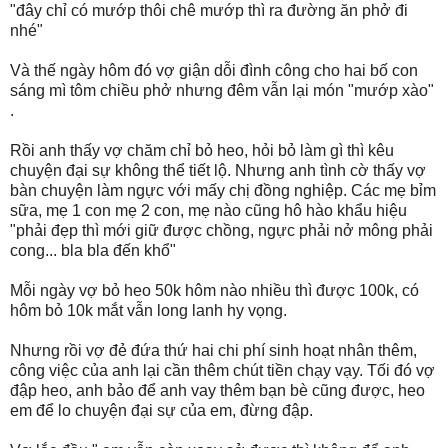
"đây chỉ có mướp thôi chê mướp thì ra đường ăn phở đi
nhé"
Và thế ngày hôm đó vợ giận dỗi đình công cho hai bố con
sáng mì tôm chiều phở nhưng đêm vẫn lại món "mướp xào"
.
Rồi anh thấy vợ chăm chỉ bỏ heo, hỏi bỏ làm gì thì kêu
chuyện đại sự không thể tiết lộ. Nhưng anh tình cờ thấy vợ
bàn chuyện làm ngực với mấy chị đồng nghiệp. Các mẹ bỉm
sữa, mẹ 1 con mẹ 2 con, mẹ nào cũng hô hào khẩu hiệu
"phải đẹp thì mới giữ được chồng, ngực phải nở mông phải
cong... bla bla đến khổ"
Mỗi ngày vợ bỏ heo 50k hôm nào nhiều thì được 100k, có
hôm bỏ 10k mắt vẫn long lanh hy vọng.
Nhưng rồi vợ đẻ đứa thứ hai chi phí sinh hoạt nhân thêm,
công việc của anh lại cần thêm chút tiền chạy vạy. Tối đó vợ
đập heo, anh bảo để anh vay thêm bạn bè cũng được, heo
em để lo chuyện đại sự của em, đừng đập.